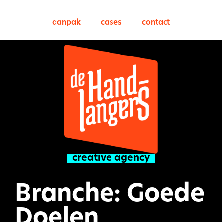
aanpak
cases
contact
creative agency
Branche: Goede
Doelen