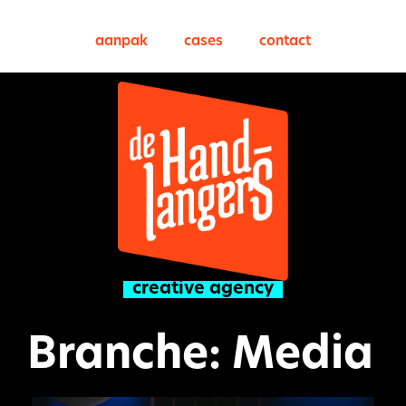
aanpak
cases
contact
creative agency
Branche: Media