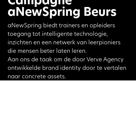
Campagne
aNewSpring Beurs
aNewSpring biedt trainers en opleiders
toegang tot intelligente technologie,
inzichten en een netwerk van leerpioniers
die mensen beter laten leren.
Aan ons de taak om de door Verve Agency
ontwikkelde brand identity door te vertalen
naar concrete assets.
Voor diverse beurzen in België, Duitsland en
Nederland, ontwierpen we o.a. de
achterwanden, rollupbanners en
beursfolders.
Opdrachtgever: aNewSpring /