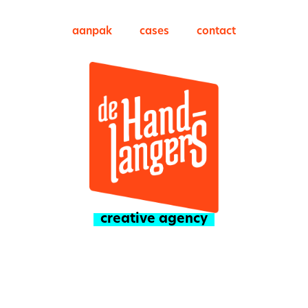
aanpak
cases
contact
creative agency